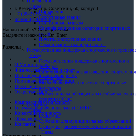
Присвоение
Назад
г. Кемерово, пр. Советский, 60, корпус 1
Присвоение
+7 (3842) 36-76-80
Спортивные звания
minsport@42ms.ru
Спортивные разряды
Квалификационные категории спортивных
Нашли ошибку? Сообщите нам!
судей
Выделите и нажмите Ctr+Enter
Почетные спортивные звания
Гармонизация законодательства
Разделы
Государственная поддержка спортсменов и тренеро
Назад
Государственная поддержка спортсменов и
О Министерстве
тренеров
Физическая культура и спорт
Единовременное вознаграждение спортсмено
Противодействие терроризму
и тренеров
Противодействие коррупции
Меры поощрения за высокие спортивные
Пресс-центр
результаты
Открытые данные
Меры социальной защиты за особые заслуги в
развитии ФКиС
Комплексная безопасность
Субсидии
Государственная поддержка СОНКО
Назад
Клиентоцентричность
Субсидии
Обращения
Субсидии для муниципальных образований
Контакты
Субсидии для некоммерческих организаций
Назад
Социальные сети