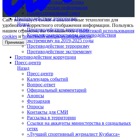
Антидопинговая политика
Статистическая информация
Профессиональный союз
Противодействие терроризму
Сайт использует cookie и аналогичные технологии для
Назад
удобного и корректного отображения информации. Пользуясь
Противодействие терроризму
нашим сервисом, вы соглашаетесь с
политикой использования
Комплексная программа противодействия
cookies
и
политикой конфиденциальности
.
экстремизму на 2019-2025 годы
Принимаю
Противодействие терроризму
Противодействие экстремизму
Противодействие коррупции
Пресс-центр
Назад
Пресс-центр
Календарь событий
Вопрос-ответ
Официальный комментарий
Анонсы
Фотоархив
Опросы
Контакты для СМИ
Рассылка в территории
Ссылки на аккаунты министерства в социальных
сетях
«Лучший спортивный журналист Кузбасса»