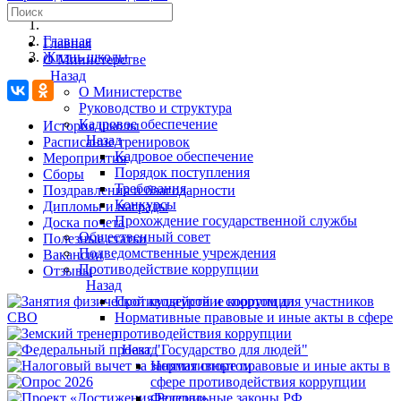
Главная
Главная
Жизнь школы
О Министерстве
Назад
О Министерстве
Руководство и структура
Кадровое обеспечение
История школы
Назад
Расписание тренировок
Кадровое обеспечение
Мероприятия
Порядок поступления
Сборы
Требования
Поздравления и благодарности
Конкурсы
Дипломы и награды
Прохождение государственной службы
Доска почета
Общественный совет
Полезные статьи
Подведомственные учреждения
Вакансии
Противодействие коррупции
Отзывы
Назад
Противодействие коррупции
Нормативные правовые и иные акты в сфере
противодействия коррупции
Назад
Нормативные правовые и иные акты в
сфере противодействия коррупции
Федеральные законы РФ