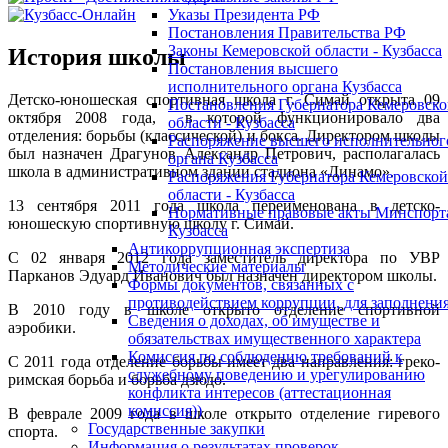
Указы Президента РФ
Постановления Правительства РФ
Законы Кемеровской области - Кузбасса
История школы
Постановления высшего
исполнительного органа Кузбасса
Детско-юношеская спортивная школа г. Симай открыта 09
Постановления Губернатора Кемеровск
октября 2008 года, в которой функционировало два
области - Кузбасса
отделения: борьбы (классической) и бокса. Директором школы
Распоряжение высшего исполнительног
был назначен Драгунов Александр Петрович, располагалась
органа Кузбасса
школа в административном здании стадиона «Динамо».
Распоряжения Губернатора Кемеровской
области - Кузбасса
13 сентября 2011 года школа переименована в детско-
Нормативные правовые акты Минспорт
юношескую спортивную школу г. Симай.
Кузбасса
Антикоррупционная экспертиза
С 02 января 2012 года заместитель директора по УВР
Методические материалы
Парканов Эдуард Иванович был назначен директором школы.
Формы документов, связанных с
противодействием коррупции, для заполнения
В 2010 году в школе открыто отделение спортивной
Сведения о доходах, об имуществе и
аэробики.
обязательствах имущественного характера
Комиссия по соблюдению требований к
С 2011 года отделение борьбы имеет два направления: греко-
служебному поведению и урегулированию
римская борьба и борьба дзюдо.
конфликта интересов (аттестационная
комиссия))
В феврале 2009 года в школе открыто отделение гиревого
Государственные закупки
спорта.
Информация о результатах проверок