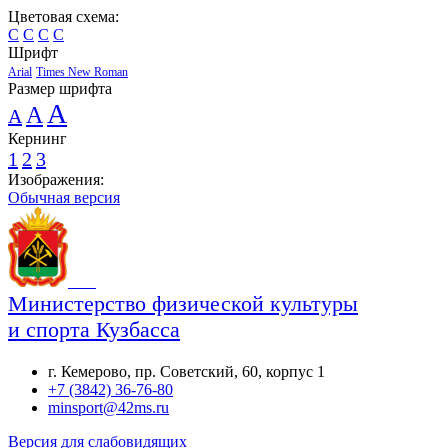
Цветовая схема:
C
C
C
C
Шрифт
Arial
Times New Roman
Размер шрифта
A
A
A
Кернинг
1
2
3
Изображения:
Обычная версия
Министерство физической культуры
и спорта Кузбасса
г. Кемерово, пр. Советский, 60, корпус 1
+7 (3842) 36-76-80
minsport@42ms.ru
Версия для слабовидящих