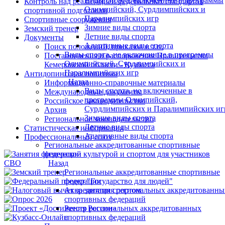
Виды спорта, включенные в программы
Контроль над реализацией федеральных стандартов
Олимпийский, Сурдлимпийских и
спортивной подготовки
Паралимпийских игр
Спортивные сооружения
Зимние виды спорта
Земский тренер
Летние виды спорта
Документы
Адаптивные виды спорта
Поиск положений, приказов и т.п.
Виды спорта, не включенные в программы
Постановления и распоряжения Правительства
Олимпийский, Сурдлимпийских и
Кемеровской области - Кузбасса
Паралимпийских игр
Антидопинговая политика
Назад
Информационно-справочные материалы
Виды спорта, не включенные в
Международные документы
программы Олимпийский,
Российское законодательство
Сурдлимпийских и Паралимпийских иг
Архив
Зимние виды спорта
Региональное законодательство
Летние виды спорта
Статистическая информация
Адаптивные виды спорта
Профессиональный союз
Региональные аккредитованные спортивные
федерации
Назад
Региональные аккредитованные спортивные
федерации
Аккредитация региональных аккредитованны
спортивных федераций
Реестр региональных аккредитованных
спортивных федераций