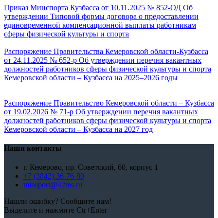
Приказ Минспорта Кузбасса от 10.11.2025 № 852-ОД Об
утверждении Типовой формы договора о предоставлении
единовременной компенсационной выплаты работникам
сферы физической культуры и спорта
Распоряжение Правительства Кемеровской области-Кузбасса
от 24.11.2025 № 652-р Об утверждении перечня вакантных
должностей работников сферы физической культуры и спорта
Кемеровской области – Кузбасса на 2025–2026 годы
Распоряжение Правительство Кемеровской области – Кузбасса
от 19.02.2026 № 71-р Об утверждении перечня вакантных
должностей работников сферы физической культуры и спорта
Кемеровской области – Кузбасса на 2027 год
Наши контакты
г. Кемерово, пр. Советский, 60, корпус 1
+7 (3842) 36-76-80
minsport@42ms.ru
Нашли ошибку? Сообщите нам!
Выделите и нажмите Ctr+Enter