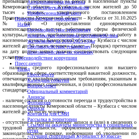
прибывшим (переехавшим) на работу в населенные пункты
Антидопинговая политика
Кемеровской области – Кузбасса с числом жителей до 50
Статистическая информация
тысяч человек, утвержденного постановлением
Профессиональный союз
Правительства Кемеровской области – Кузбасса от 31.10.2025
Противодействие терроризму
№ 646 «О предоставлении единовременных
Назад
компенсационных выплат работникам сферы физической
Противодействие терроризму
культуры и спорта, прибывшим (переехавшим) на работу в
Комплексная программа противодействия
населенные пункты Кемеровской области – Кузбасса с числом
экстремизму на 2019-2025 годы
жителей до 50 тысяч человек» (далее – Порядок) претендент
Противодействие терроризму
на дату подачи заявки должен соответствовать следующим
Противодействие экстремизму
условиям:
Противодействие коррупции
Пресс-центр
- наличие среднего профессионального или высшего
Назад
образования в сфере, соответствующей вакантной должности,
Пресс-центр
отвечающего квалификационным требованиям, указанным в
Календарь событий
квалификационных справочниках, и (или) профессиональным
Вопрос-ответ
стандартам;
Официальный комментарий
Анонсы
- наличие согласия о готовности переезда и трудоустройства в
Фотоархив
населенные пункты Кемеровской области – Кузбасса с числом
Опросы
жителей до 50 тысяч человек;
Контакты для СМИ
Рассылка в территории
- отсутствие в трудовой книжке записи и (или) в сведениях о
Ссылки на аккаунты министерства в социальных
трудовой деятельности, оформленных в установленном
сетях
законодательством порядке, информации об увольнении по
«Лучший спортивный журналист Кузбасса»
основаниям, предусмотренным