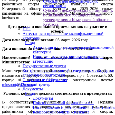
Субсидии для некоммерческих
работников сферы физической культуры и спорта
организаций
Кемеровской области – Кузбасса на 2025–2026 годы»
Субсидии некомерческих организаций,
размещены на официальном сайте Министерства minsport-
не являющимся государственным
kuzbass.ru.
учереждениями Кемеровской облатси -
Кузбасса
Дата начала и окончания приема заявок на участие в
ГТО
отборе:
Аттестация и присвоение квалификационной
категории
Дата начала приема заявок
:
05 марта 2026 года.
Назад
Аттестация и присвоение квалификационной
Дата окончания приема заявок:
19 мая 2026 года.
категории
Нормативные акты, регламентирующие
Наименование, место нахождения, почтовый адрес
аттестацию
Министерства:
Государственные услуги
Контроль над реализацией федеральных стандартов
Министерство физической культуры и спорта Кузбасса
спортивной подготовки
находится по адресу: 650064, г. Кемерово, пр-т. Советский, 60,
Спортивные сооружения
корпус 1, кабинет 327, адрес электронной почты:
Земский тренер
minsport@42ms.ru
.
Документы
Условия, которым должны соответствовать претенденты:
Назад
Документы
В соответствии с пунктами 2.10. и 2.11. Порядка
Поиск положений, приказов и т.п.
предоставления единовременных компенсационных выплат
Постановления и распоряжения Правительств
работникам сферы физической культуры и спорта,
Кемеровской области - Кузбасса