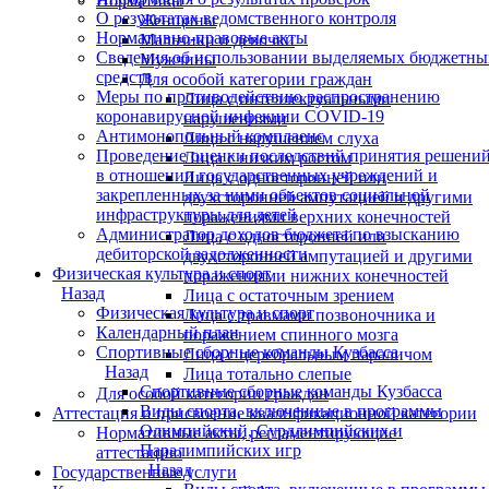
Нормативы
О результатах ведомственного контроля
Женщины
Нормативно-правовые акты
Мальчики и девочки
Сведения об использовании выделяемых бюджетны
Мужчины
средств
Для особой категории граждан
Меры по противодействию распространению
Лица с интеллектуальными
коронавирусной инфекции COVID-19
нарушениями
Антимонопольный комплаенс
Лица с нарушением слуха
Проведение оценки последствий принятия решени
Лица с низким ростом
в отношении государственных учреждений и
Лица с односторонней или
закрепленных за ними объектов социальной
двухсторонней ампутацией и другими
инфраструктуры для детей
поражениями верхних конечностей
Администратор доходов бюджета по взысканию
Лица с односторонней или
дебиторской задолженности
двухсторонней ампутацией и другими
Физическая культура и спорт
поражениями нижних конечностей
Назад
Лица с остаточным зрением
Физическая культура и спорт
Лица с травмами позвоночника и
Календарный план
поражением спинного мозга
Спортивные сборные команды Кузбасса
Лица с церебральным параличом
Назад
Лица тотально слепые
Спортивные сборные команды Кузбасса
Для особой категории граждан
Виды спорта, включенные в программы
Аттестация и присвоение квалификационной категории
Олимпийский, Сурдлимпийских и
Нормативные акты, регламентирующие
Паралимпийских игр
аттестацию
Назад
Государственные услуги