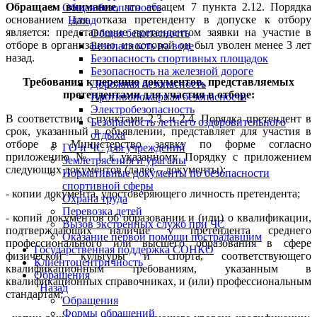
Обращаем внимание
, что абзацем 7 пункта 2.12. Порядка
Общая безопасность
основанием для отказа претенденту в допуске к отбору
Назад
является: представление претендентом заявки на участие в
Общая безопасность
отборе в организацию, из которой он был уволен менее 3 лет
Безопасность на воде
назад.
Безопасность спортивных площадок
Безопасность на железной дороге
Требования к перечню документов, представляемых
Дорожная безопасность
претендентами для участия в отборе:
Противопожарная безопасность
Электробезопасность
В соответствии с пунктами 2.3. и 2.4. Порядка претендент в
Безопасность летнего оздоровительного
срок, указанный в объявлении, представляет для участия в
отдыха
отборе в Министерство заявку по форме согласно
ГО и ЧС для учреждений
приложению № 1 к указанному Порядку с приложением
Землетрясения и ураганы
следующих документов (далее – документы):
Нормативные документы по безопасности
спортивной сферы
- копии документа, удостоверяющего личность претендента;
Охрана труда
Перевозка детей
- копий документов об образовании и (или) о квалификации,
Вызов экстренных служб при ЧС
подтверждающих наличие у претендента среднего
Оказание первой помощи пострадавшим
профессионального или высшего образования в сфере
Государственная поддержка СОНКО
физической культуры и спорта, соответствующего
Клиентоцентричность
квалификационным требованиям, указанным в
Обращения
квалификационных справочниках, и (или) профессиональным
Назад
стандартам;
Обращения
Формы обращений