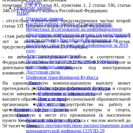
Погода
пунктами 5, 6, 8 статьи 81, пунктами 1, 2 статьи 336, статьи
Открытые данные
348.11-1 Трудового кодекса Российской Федерации;
Назад
Открытые данные
- отсутствие ограничений, предусмотренных частью второй
Паспорт набора данных «О расходовании
статьи 331 Трудового кодекса Российской Федерации;
бюджетных ассигнований на информационное
обеспечение деятельности органа государственной
- стаж работы по заявленной вакантной должности не менее 3
власти субъекта Российской Федерации и на
лет за последние 10 лет, за исключением случая,
поддержку средств массовой информации за 2019
предусмотренного пунктом 2.11 Порядка;
год»
Аттестация руководителей
- не являться иностранным агентом в соответствии с
Политика оператора в отношении обработки
Федеральным законом от 14.07.2022 № 255-ФЗ «О контроле за
персональных данных
деятельностью лиц, находящихся под иностранным
Доступная среда
влиянием».
Цифровая трансформация Кузбасса
Назад
На единовременную компенсационную выплату может
Цифровая трансформация Кузбасса
претендовать работник сферы физической культуры и спорта
Нормативно-правовые акты
после завершения обучения в образовательной организации
Пресс-релизы
высшего образования или профессиональной образовательной
Презентации
организации при его трудоустройстве на работу в
Комплексная безопасность
организацию сферы физической культуры и спорта,
Назад
расположенную в месте его проживания (в населенном
Комплексная безопасность
пункте Кемеровской области – Кузбасса с числом жителей до
Меры по противодействию распространению ново
50 тысяч человек).
коронавирусной инфекции COVID-19