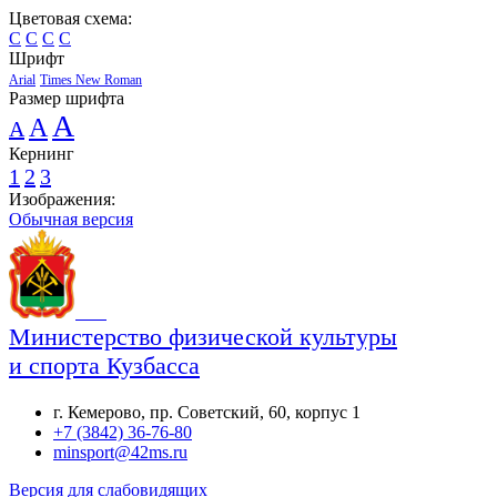
Цветовая схема:
C
C
C
C
Шрифт
Arial
Times New Roman
Размер шрифта
A
A
A
Кернинг
1
2
3
Изображения:
Обычная версия
Министерство физической культуры
и спорта Кузбасса
г. Кемерово, пр. Советский, 60, корпус 1
+7 (3842) 36-76-80
minsport@42ms.ru
Версия для слабовидящих