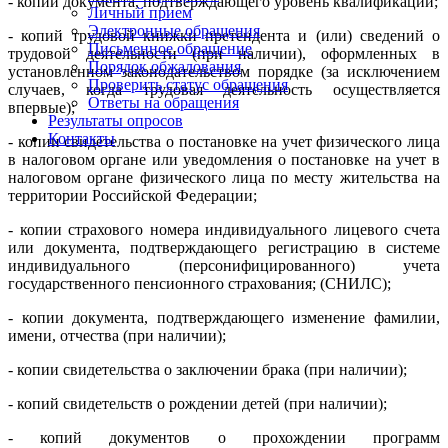
- копии документа, подтверждающего уровень квалификации;
Личный прием
Электронные обращения
- копий трудовой книжки претендента и (или) сведений о
Письменное обращение
трудовой деятельности (при наличии), оформленных в
Порядок обжалования
установленном законодательством порядке (за исключением
Проверить статус обращения
случаев, когда трудовая деятельность осуществляется
Ответы на обращения
впервые);
Результаты опросов
Контакты
- копии свидетельства о постановке на учет физического лица
в налоговом органе или уведомления о постановке на учет в
налоговом органе физического лица по месту жительства на
территории Российской Федерации;
- копии страхового номера индивидуального лицевого счета
или документа, подтверждающего регистрацию в системе
индивидуального (персонифицированного) учета
государственного пенсионного страхования; (СНИЛС);
- копии документа, подтверждающего изменение фамилии,
имени, отчества (при наличии);
- копии свидетельства о заключении брака (при наличии);
- копий свидетельств о рождении детей (при наличии);
- копий документов о прохождении программ