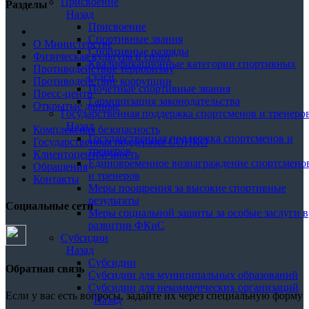
Присвоение
Разделы
Назад
Присвоение
Спортивные звания
О Министерстве
Спортивные разряды
Физическая культура и спорт
Квалификационные категории спортивных
Противодействие терроризму
судей
Противодействие коррупции
Почетные спортивные звания
Пресс-центр
Гармонизация законодательства
Открытые данные
Государственная поддержка спортсменов и тренеро
Назад
Комплексная безопасность
Государственная поддержка спортсменов и
Государственная поддержка СОНКО
тренеров
Клиентоцентричность
Единовременное вознаграждение спортсмено
Обращения
и тренеров
Контакты
Меры поощрения за высокие спортивные
результаты
Социальные сети
Меры социальной защиты за особые заслуги в
развитии ФКиС
Субсидии
Назад
Субсидии
Обратная связь
Субсидии для муниципальных образований
Субсидии для некоммерческих организаций
Если у вас есть вопросы, задайте их через специальную форму
Назад