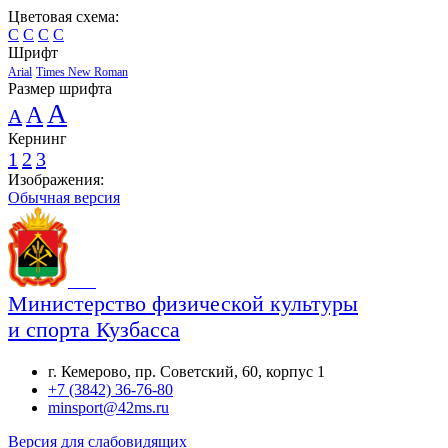
Цветовая схема:
C
C
C
C
Шрифт
Arial
Times New Roman
Размер шрифта
A
A
A
Кернинг
1
2
3
Изображения:
Обычная версия
Министерство физической культуры
и спорта Кузбасса
г. Кемерово, пр. Советский, 60, корпус 1
+7 (3842) 36-76-80
minsport@42ms.ru
Версия для слабовидящих