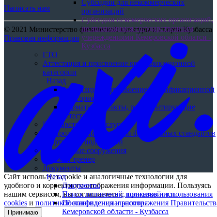
Субсидии для некоммерческих
Написать нам
организаций
Субсидии некомерческих организаций,
не являющимся государственным
© 2021 Министерство физической культуры и спорта Кузбасса
учереждениями Кемеровской облатси -
Правовая информация
Кузбасса
ГТО
Аттестация и присвоение квалификационной
категории
Назад
Аттестация и присвоение квалификационной
категории
Нормативные акты, регламентирующие
аттестацию
Государственные услуги
Контроль над реализацией федеральных стандартов
спортивной подготовки
Спортивные сооружения
Земский тренер
Документы
Сайт использует cookie и аналогичные технологии для
Назад
удобного и корректного отображения информации. Пользуясь
Документы
нашим сервисом, вы соглашаетесь с
политикой использования
Поиск положений, приказов и т.п.
cookies
и
политикой конфиденциальности
.
Постановления и распоряжения Правительств
Кемеровской области - Кузбасса
Принимаю