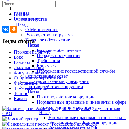
Главная
Главная
Виды спорта
О Министерстве
Назад
О Министерстве
Руководство и структура
Кадровое обеспечение
Виды спорта
Назад
Кадровое обеспечение
Прыжки на батуте
Порядок поступления
Бокс
Требования
Гандбол
Конкурсы
Лыжные гонки
Прохождение государственной службы
Фигурное катание
Общественный совет
Спортивная акробатика
Подведомственные учреждения
Фехтование
Противодействие коррупции
Тяжелая атлетика
Назад
Теннис
Противодействие коррупции
Каратэ
Нормативные правовые и иные акты в сфере
противодействия коррупции
Назад
Нормативные правовые и иные акты в
сфере противодействия коррупции
Федеральные законы РФ