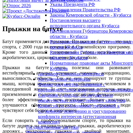
Указы Президента РФ
Постановления Правительства РФ
Законы Кемеровской области - Кузбасса
Постановления высшего
исполнительного органа Кузбасса
Прыжки на батуте
Постановления Губернатора Кемеровск
области - Кузбасса
Батут применяется для прыжков. Прыжки на батуте – это вид
Распоряжение высшего исполнительног
спорта, с 2000 года включенный в Олимпийскую программу.
органа Кузбасса
Кроме того данный спортивный снаряд используется в
Распоряжения Губернатора Кемеровской
акробатических, цирковых номерах, слэмболе.
области - Кузбасса
Нормативные правовые акты Минспорт
Прыжки на батуте очень полезны: они развивают
Кузбасса
вестибулярный аппарат, улучшают ловкость, координацию,
Антикоррупционная экспертиза
выносливость, гибкость. Так же они тренируют те группы
Методические материалы
мышц, которые практически не задействуются человеком в
Формы документов, связанных с
повседневной жизни. За счет чередования нагрузок между
противодействием коррупции, для заполнения
приземлением и полетом клетки организма функционируют
Сведения о доходах, об имуществе и
более эффективно, к ним поступает больше кислорода,
обязательствах имущественного характера
улучшаются обменные процессы. После прыжков люди
Комиссия по соблюдению требований к
чувствуют себя бодрее и энергичнее.
служебному поведению и урегулированию
конфликта интересов (аттестационная
Если говорить о профессиональном спорте, то прыжки на
комиссия))
батуте делятся на индивидуальные прыжки, акробатическую
Государственные закупки
дорожку, синхронные прыжки и двойной минитрамп.
Информация о результатах проверок