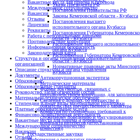
Вакантные места для приема и перевода
Указы Президента РФ
Международное сотрудничество
Постановления Правительства РФ
Вакансии
Законы Кемеровской области - Кузбасса
Отзывы
Постановления высшего
Лицензии
исполнительного органа Кузбасса
Реквизиты
Постановления Губернатора Кемеровск
Работа с персональными данными
области - Кузбасса
Противодействие коррупции
Распоряжение высшего исполнительног
Информационная безопасность
органа Кузбасса
Законодательная карта
Распоряжения Губернатора Кемеровской
Структура и органы управления образовательной
области - Кузбасса
организацией
Нормативные правовые акты Минспорт
Описание структуры и органа управления
Кузбасса
Документы
Антикоррупционная экспертиза
Образование
Методические материалы
Образовательные стандарты
Формы документов, связанных с
Руководство. Педагогический состав
противодействием коррупции, для заполнения
Материально-техническое обеспечение
Сведения о доходах, об имуществе и
Стипендии и иные виды материальной поддержки
обязательствах имущественного характера
Платные образовательные услуги
Комиссия по соблюдению требований к
Финансово-хозяйственная деятельность
служебному поведению и урегулированию
Вакантные места для приема и перевода
конфликта интересов (аттестационная
Международное сотрудничество
комиссия))
Вакансии
Государственные закупки
Отзывы
Информация о результатах проверок