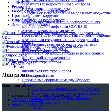
Лицензии
О результатах ведомственного контроля
Реквизиты
Нормативно-правовые акты
Работа с персональными данными
Сведения об использовании выделяемых бюджетны
Противодействие коррупции
средств
Информационная безопасность
Меры по противодействию распространению
Законодательная карта
коронавирусной инфекции COVID-19
Антимонопольный комплаенс
Проведение оценки последствий принятия решени
в отношении государственных учреждений и
закрепленных за ними объектов социальной
инфраструктуры для детей
Администратор доходов бюджета по взысканию
дебиторской задолженности
Физическая культура и спорт
Назад
Физическая культура и спорт
Лицензии
Календарный план
Спортивные сборные команды Кузбасса
Назад
Наши контакты
Спортивные сборные команды Кузбасса
Виды спорта, включенные в программы
г. Кемерово, пр. Советский, 60, корпус 1
Олимпийский, Сурдлимпийских и
+7 (3842) 36-76-80
Паралимпийских игр
minsport@42ms.ru
Назад