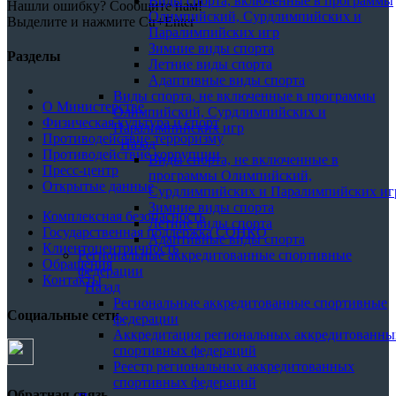
Виды спорта, включенные в программы
Нашли ошибку? Сообщите нам!
Олимпийский, Сурдлимпийских и
Выделите и нажмите Ctr+Enter
Паралимпийских игр
Зимние виды спорта
Разделы
Летние виды спорта
Адаптивные виды спорта
Виды спорта, не включенные в программы
О Министерстве
Олимпийский, Сурдлимпийских и
Физическая культура и спорт
Паралимпийских игр
Противодействие терроризму
Назад
Противодействие коррупции
Виды спорта, не включенные в
Пресс-центр
программы Олимпийский,
Открытые данные
Сурдлимпийских и Паралимпийских иг
Зимние виды спорта
Комплексная безопасность
Летние виды спорта
Государственная поддержка СОНКО
Адаптивные виды спорта
Клиентоцентричность
Региональные аккредитованные спортивные
Обращения
федерации
Контакты
Назад
Региональные аккредитованные спортивные
Социальные сети
федерации
Аккредитация региональных аккредитованны
спортивных федераций
Реестр региональных аккредитованных
спортивных федераций
Обратная связь