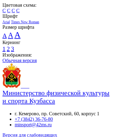
Цветовая схема:
C
C
C
C
Шрифт
Arial
Times New Roman
Размер шрифта
A
A
A
Кернинг
1
2
3
Изображения:
Обычная версия
Министерство физической культуры
и спорта Кузбасса
г. Кемерово, пр. Советский, 60, корпус 1
+7 (3842) 36-76-80
minsport@42ms.ru
Версия для слабовидящих