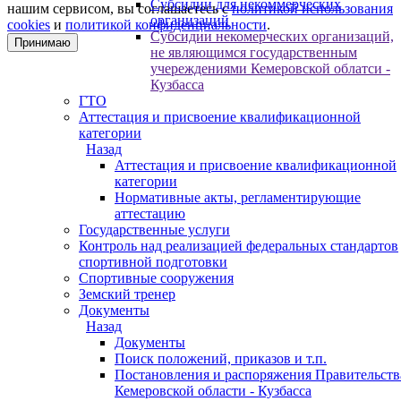
Субсидии для некоммерческих
нашим сервисом, вы соглашаетесь с
политикой использования
организаций
cookies
и
политикой конфиденциальности
.
Субсидии некомерческих организаций,
Принимаю
не являющимся государственным
учереждениями Кемеровской облатси -
Кузбасса
ГТО
Аттестация и присвоение квалификационной
категории
Назад
Аттестация и присвоение квалификационной
категории
Нормативные акты, регламентирующие
аттестацию
Государственные услуги
Контроль над реализацией федеральных стандартов
спортивной подготовки
Спортивные сооружения
Земский тренер
Документы
Назад
Документы
Поиск положений, приказов и т.п.
Постановления и распоряжения Правительств
Кемеровской области - Кузбасса