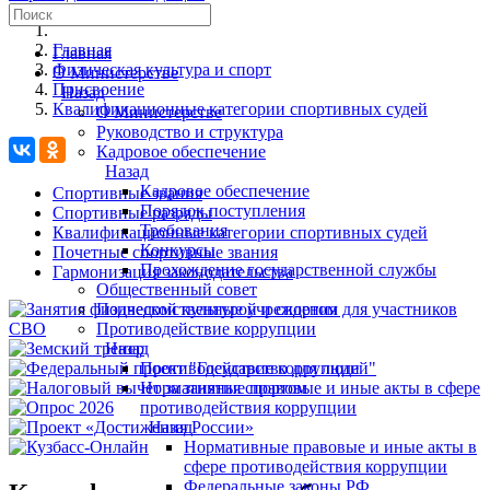
Главная
Главная
Физическая культура и спорт
О Министерстве
Присвоение
Назад
Квалификационные категории спортивных судей
О Министерстве
Руководство и структура
Кадровое обеспечение
Назад
Кадровое обеспечение
Спортивные звания
Порядок поступления
Спортивные разряды
Требования
Квалификационные категории спортивных судей
Конкурсы
Почетные спортивные звания
Прохождение государственной службы
Гармонизация законодательства
Общественный совет
Подведомственные учреждения
Противодействие коррупции
Назад
Противодействие коррупции
Нормативные правовые и иные акты в сфере
противодействия коррупции
Назад
Нормативные правовые и иные акты в
сфере противодействия коррупции
Федеральные законы РФ