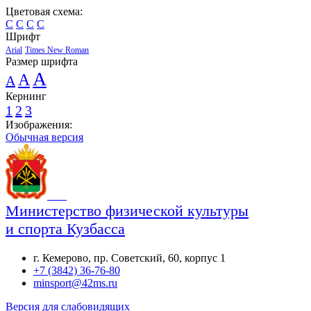
Цветовая схема:
C
C
C
C
Шрифт
Arial
Times New Roman
Размер шрифта
A
A
A
Кернинг
1
2
3
Изображения:
Обычная версия
Министерство физической культуры
и спорта Кузбасса
г. Кемерово, пр. Советский, 60, корпус 1
+7 (3842) 36-76-80
minsport@42ms.ru
Версия для слабовидящих