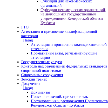
Субсидии для некоммерческих
организаций
Субсидии некомерческих организаций,
не являющимся государственным
учереждениями Кемеровской облатси -
Кузбасса
ГТО
Аттестация и присвоение квалификационной
категории
Назад
Аттестация и присвоение квалификационной
категории
Нормативные акты, регламентирующие
аттестацию
Государственные услуги
Контроль над реализацией федеральных стандартов
спортивной подготовки
Спортивные сооружения
Земский тренер
Документы
Назад
Документы
Поиск положений, приказов и т.п.
Постановления и распоряжения Правительств
Кемеровской области - Кузбасса