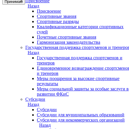
Присвоение
Принимаю
Назад
Присвоение
Спортивные звания
Спортивные разряды
Квалификационные категории спортивных
судей
Почетные спортивные звания
Гармонизация законодательства
Государственная поддержка спортсменов и тренеро
Назад
Государственная поддержка спортсменов и
тренеров
Единовременное вознаграждение спортсмено
и тренеров
Меры поощрения за высокие спортивные
результаты
Меры социальной защиты за особые заслуги в
развитии ФКиС
Субсидии
Назад
Субсидии
Субсидии для муниципальных образований
Субсидии для некоммерческих организаций
Назад