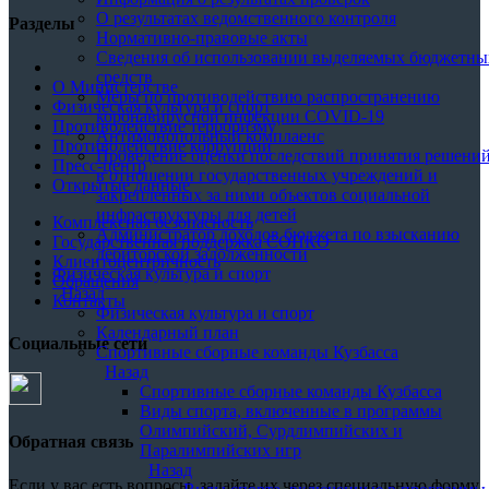
О результатах ведомственного контроля
Разделы
Нормативно-правовые акты
Сведения об использовании выделяемых бюджетны
средств
О Министерстве
Меры по противодействию распространению
Физическая культура и спорт
коронавирусной инфекции COVID-19
Противодействие терроризму
Антимонопольный комплаенс
Противодействие коррупции
Проведение оценки последствий принятия решени
Пресс-центр
в отношении государственных учреждений и
Открытые данные
закрепленных за ними объектов социальной
инфраструктуры для детей
Комплексная безопасность
Администратор доходов бюджета по взысканию
Государственная поддержка СОНКО
дебиторской задолженности
Клиентоцентричность
Физическая культура и спорт
Обращения
Назад
Контакты
Физическая культура и спорт
Календарный план
Социальные сети
Спортивные сборные команды Кузбасса
Назад
Спортивные сборные команды Кузбасса
Виды спорта, включенные в программы
Олимпийский, Сурдлимпийских и
Обратная связь
Паралимпийских игр
Назад
Если у вас есть вопросы, задайте их через специальную форму