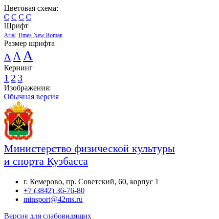
Цветовая схема:
C
C
C
C
Шрифт
Arial
Times New Roman
Размер шрифта
A
A
A
Кернинг
1
2
3
Изображения:
Обычная версия
Министерство физической культуры
и спорта Кузбасса
г. Кемерово, пр. Советский, 60, корпус 1
+7 (3842) 36-76-80
minsport@42ms.ru
Версия для слабовидящих