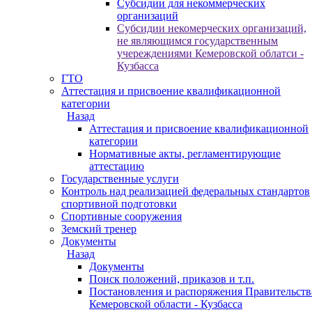
Субсидии для некоммерческих
организаций
Субсидии некомерческих организаций,
не являющимся государственным
учереждениями Кемеровской облатси -
Кузбасса
ГТО
Аттестация и присвоение квалификационной
категории
Назад
Аттестация и присвоение квалификационной
категории
Нормативные акты, регламентирующие
аттестацию
Государственные услуги
Контроль над реализацией федеральных стандартов
спортивной подготовки
Спортивные сооружения
Земский тренер
Документы
Назад
Документы
Поиск положений, приказов и т.п.
Постановления и распоряжения Правительств
Кемеровской области - Кузбасса