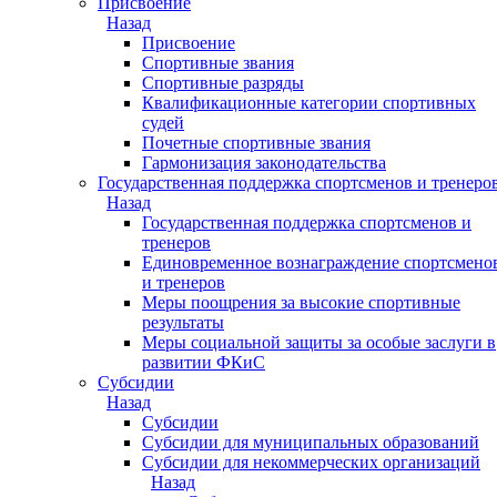
Присвоение
Назад
Присвоение
Спортивные звания
Спортивные разряды
Квалификационные категории спортивных
судей
Почетные спортивные звания
Гармонизация законодательства
Государственная поддержка спортсменов и тренеро
Назад
Государственная поддержка спортсменов и
тренеров
Единовременное вознаграждение спортсмено
и тренеров
Меры поощрения за высокие спортивные
результаты
Меры социальной защиты за особые заслуги в
развитии ФКиС
Субсидии
Назад
Субсидии
Субсидии для муниципальных образований
Субсидии для некоммерческих организаций
Назад