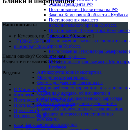
Бланки и информация
Указы Президента РФ
Постановления Правительства РФ
Законы Кемеровской области - Кузбасса
Постановления высшего
Наши контакты
исполнительного органа Кузбасса
Постановления Губернатора Кемеровск
области - Кузбасса
г. Кемерово, пр. Советский, 60, корпус 1
Распоряжение высшего исполнительног
+7 (3842) 36-76-80
органа Кузбасса
minsport@42ms.ru
Распоряжения Губернатора Кемеровской
Нашли ошибку? Сообщите нам!
области - Кузбасса
Выделите и нажмите Ctr+Enter
Нормативные правовые акты Минспорт
Кузбасса
Антикоррупционная экспертиза
Разделы
Методические материалы
Формы документов, связанных с
противодействием коррупции, для заполнения
О Министерстве
Сведения о доходах, об имуществе и
Физическая культура и спорт
обязательствах имущественного характера
Противодействие терроризму
Комиссия по соблюдению требований к
Противодействие коррупции
служебному поведению и урегулированию
Пресс-центр
конфликта интересов (аттестационная
Открытые данные
комиссия))
Государственные закупки
Комплексная безопасность
Информация о результатах проверок