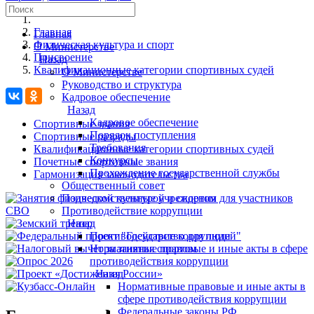
Главная
Главная
Физическая культура и спорт
О Министерстве
Присвоение
Назад
Квалификационные категории спортивных судей
О Министерстве
Руководство и структура
Кадровое обеспечение
Назад
Кадровое обеспечение
Спортивные звания
Порядок поступления
Спортивные разряды
Требования
Квалификационные категории спортивных судей
Конкурсы
Почетные спортивные звания
Прохождение государственной службы
Гармонизация законодательства
Общественный совет
Подведомственные учреждения
Противодействие коррупции
Назад
Противодействие коррупции
Нормативные правовые и иные акты в сфере
противодействия коррупции
Назад
Нормативные правовые и иные акты в
сфере противодействия коррупции
Федеральные законы РФ