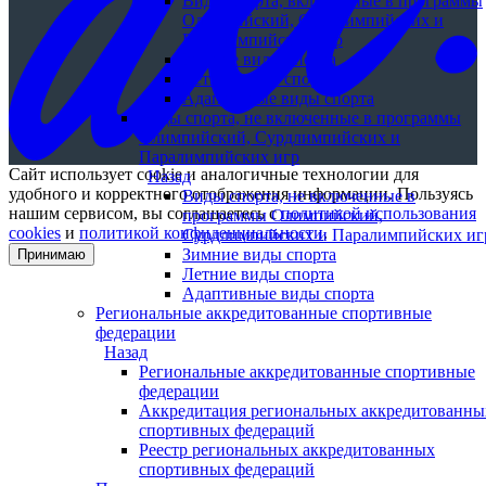
Виды спорта, включенные в программы
Олимпийский, Сурдлимпийских и
Паралимпийских игр
Зимние виды спорта
Летние виды спорта
Адаптивные виды спорта
Виды спорта, не включенные в программы
Олимпийский, Сурдлимпийских и
Паралимпийских игр
Сайт использует cookie и аналогичные технологии для
Назад
удобного и корректного отображения информации. Пользуясь
Виды спорта, не включенные в
нашим сервисом, вы соглашаетесь с
политикой использования
программы Олимпийский,
cookies
и
политикой конфиденциальности
.
Сурдлимпийских и Паралимпийских иг
Зимние виды спорта
Принимаю
Летние виды спорта
Адаптивные виды спорта
Региональные аккредитованные спортивные
федерации
Назад
Региональные аккредитованные спортивные
федерации
Аккредитация региональных аккредитованны
спортивных федераций
Реестр региональных аккредитованных
спортивных федераций