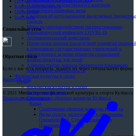
Государственная поддержка СОНКО
О результатах ведомственного контроля
Клиентоцентричность
Нормативно-правовые акты
Обращения
Сведения об использовании выделяемых бюджетны
Контакты
средств
Меры по противодействию распространению
Социальные сети
коронавирусной инфекции COVID-19
Антимонопольный комплаенс
Проведение оценки последствий принятия решени
в отношении государственных учреждений и
закрепленных за ними объектов социальной
Обратная связь
инфраструктуры для детей
Администратор доходов бюджета по взысканию
Если у вас есть вопросы, задайте их через специальную форму
дебиторской задолженности
Физическая культура и спорт
Написать нам
Назад
Физическая культура и спорт
Календарный план
© 2021 Министерство физической культуры и спорта Кузбасса
Спортивные сборные команды Кузбасса
Правовая информация
Назад
Спортивные сборные команды Кузбасса
Виды спорта, включенные в программы
Олимпийский, Сурдлимпийских и
Паралимпийских игр
Назад