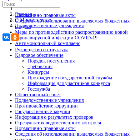
Главная
Нормативно-правовые акты
О Министерстве
Сведения об использовании выделяемых бюджетных
Подведомственные учреждения
средств
Меры по противодействию распространению новой
коронавирусной инфекции COVID-19
Антимонопольный комплаенс
Руководство и структура
Кадровое обеспечение
Порядок поступления
Требования
Конкурсы
Прохождение государственной службы
Информация для участников конкурса
Госслужба
Общественный совет
Подведомственные учреждения
Противодействие коррупции
Государственные закупки
Информация о результатах проверок
О результатах ведомственного контроля
Нормативно-правовые акты
Сведения об использовании выделяемых бюджетных
средств