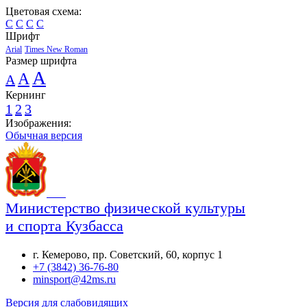
Цветовая схема:
C
C
C
C
Шрифт
Arial
Times New Roman
Размер шрифта
A
A
A
Кернинг
1
2
3
Изображения:
Обычная версия
Министерство физической культуры
и спорта Кузбасса
г. Кемерово, пр. Советский, 60, корпус 1
+7 (3842) 36-76-80
minsport@42ms.ru
Версия для слабовидящих