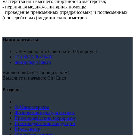
мастерства или высшего спортивного мастерства;
- первичная медико-санитарная помощь;
- проведение предсменных (предрейсовых) и послесменных
(послерейсовых) медицинских осмотров.
Наши контакты
г. Кемерово, пр. Советский, 60, корпус 1
+7 (3842) 36-76-80
minsport@42ms.ru
Нашли ошибку? Сообщите нам!
Выделите и нажмите Ctr+Enter
Разделы
О Министерстве
Физическая культура и спорт
Противодействие терроризму
Противодействие коррупции
Пресс-центр
Открытые данные