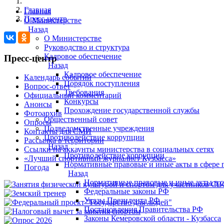
Главная
Главная
Пресс-центр
О Министерстве
Назад
О Министерстве
Руководство и структура
Кадровое обеспечение
Пресс-центр
Назад
Кадровое обеспечение
Календарь событий
Порядок поступления
Вопрос-ответ
Требования
Официальный комментарий
Конкурсы
Анонсы
Прохождение государственной службы
Фотоархив
Общественный совет
Опросы
Подведомственные учреждения
Контакты для СМИ
Противодействие коррупции
Рассылка в территории
Назад
Ссылки на аккаунты министерства в социальных сетях
Противодействие коррупции
«Лучший спортивный журналист Кузбасса»
Нормативные правовые и иные акты в сфере 
Погода
Назад
Нормативные правовые и иные акты в с
Федеральные законы РФ
Указы Президента РФ
Постановления Правительства РФ
Законы Кемеровской области - Кузбасса