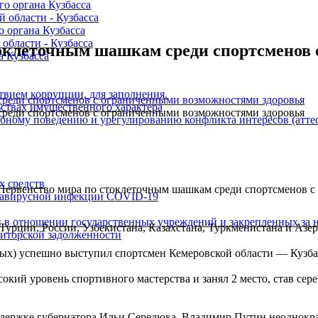
о органа Кузбасса
 области - Кузбасса
 органа Кузбасса
области - Кузбасса
стоклеточным шашкам среди спортсменов
 Кузбасса
вием коррупции, для заполнения.
ьствах имущественного характера
бному поведению и урегулированию конфликта интересов (аттес
х средств
 и Первенство мира по стоклеточным шашкам среди спортсменов 
навирусной инфекции COVID-19
 в отношении государственных учреждений и закрепленных за н
Турции, России, Узбекистана, Казахстана, Туркменистана и Азе
иторской задолженности
пых) успешно выступил спортсмен Кемеровской области — Кузб
кий уровень спортивного мастерства и занял 2 место, став сер
ддержке губернатора Ильи Середюка. Владимир Путин неоднокра