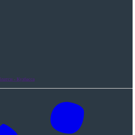
латси - Кузбасса