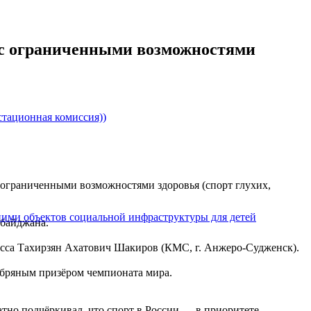
 с ограниченными возможностями
тационная комиссия))
с ограниченными возможностями здоровья (спорт глухих,
ими объектов социальной инфраструктуры для детей
рбайджана.
асса Тахирзян Ахатович Шакиров (КМС, г. Анжеро-Судженск).
ебряным призёром чемпионата мира.
тно подчёркивал, что спорт в России — в приоритете.