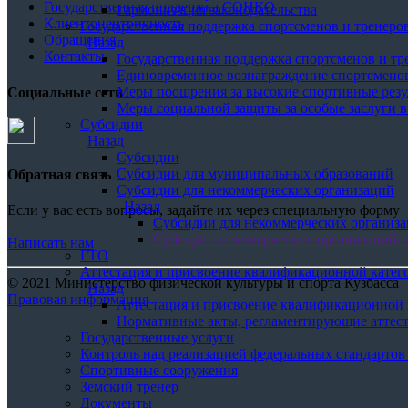
Государственная поддержка СОНКО
Гармонизация законодательства
Клиентоцентричность
Государственная поддержка спортсменов и тренеро
Обращения
Назад
Контакты
Государственная поддержка спортсменов и тр
Единовременное вознаграждение спортсменов
Меры поощрения за высокие спортивные резу
Социальные сети
Меры социальной защиты за особые заслуги 
Субсидии
Назад
Субсидии
Субсидии для муниципальных образований
Обратная связь
Субсидии для некоммерческих организаций
Назад
Если у вас есть вопросы, задайте их через специальную форму
Субсидии для некоммерческих организ
Субсидии некомерческих организаций, 
Написать нам
ГТО
Аттестация и присвоение квалификационной катег
© 2021 Министерство физической культуры и спорта Кузбасса
Назад
Правовая информация
Аттестация и присвоение квалификационной 
Нормативные акты, регламентирующие аттес
Государственные услуги
Контроль над реализацией федеральных стандартов
Спортивные сооружения
Земский тренер
Документы