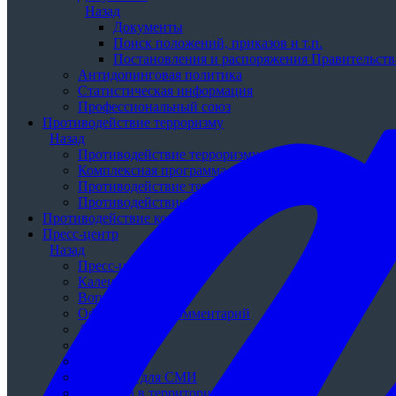
Назад
Документы
Поиск положений, приказов и т.п.
Постановления и распоряжения Правительства
Антидопинговая политика
Статистическая информация
Профессиональный союз
Противодействие терроризму
Назад
Противодействие терроризму
Комплексная программа противодействия экстремиз
Противодействие терроризму
Противодействие экстремизму
Противодействие коррупции
Пресс-центр
Назад
Пресс-центр
Календарь событий
Вопрос-ответ
Официальный комментарий
Анонсы
Фотоархив
Опросы
Контакты для СМИ
Рассылка в территории