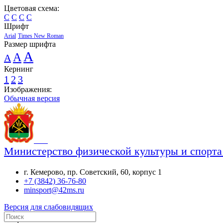
Цветовая схема:
C
C
C
C
Шрифт
Arial
Times New Roman
Размер шрифта
A
A
A
Кернинг
1
2
3
Изображения:
Обычная версия
Министерство физической культуры и спорта
г. Кемерово, пр. Советский, 60, корпус 1
+7 (3842) 36-76-80
minsport@42ms.ru
Версия для слабовидящих