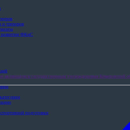
в
енеров
 и тренеров
льтаты
в развитии ФКиС
аций
не являющимся государственным учереждениями Кемеровской об
ории
категории
тацию
 спортивной подготовки