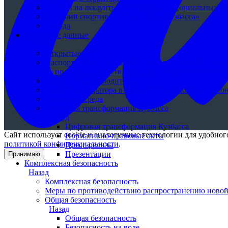
Ссылки на аккаунты министерства в социальных се
«Лучший спортивный журналист Кузбасса»
Погода
Открытые данные
Назад
Открытые данные
Паспорт набора данных «О расходовании бюджетных
на поддержку средств массовой информации за 201
Аттестация руководителей
Политика оператора в отношении обработки персо
Доступная среда
Цифровая трансформация Кузбасса
Назад
Цифровая трансформация Кузбасса
Сайт использует cookie и аналогичные технологии для удобно
Нормативно-правовые акты
политикой конфиденциальности
.
Пресс-релизы
Презентации
Принимаю
Комплексная безопасность
Назад
Комплексная безопасность
Меры по противодействию распространению ново
Общая безопасность
Назад
Общая безопасность
Безопасность на воде