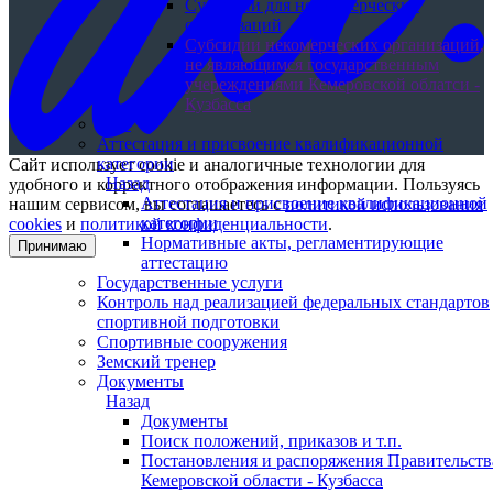
Субсидии для некоммерческих
организаций
Субсидии некомерческих организаций,
не являющимся государственным
учереждениями Кемеровской облатси -
Кузбасса
ГТО
Аттестация и присвоение квалификационной
категории
Сайт использует cookie и аналогичные технологии для
Назад
удобного и корректного отображения информации. Пользуясь
Аттестация и присвоение квалификационной
нашим сервисом, вы соглашаетесь с
политикой использования
категории
cookies
и
политикой конфиденциальности
.
Нормативные акты, регламентирующие
Принимаю
аттестацию
Государственные услуги
Контроль над реализацией федеральных стандартов
спортивной подготовки
Спортивные сооружения
Земский тренер
Документы
Назад
Документы
Поиск положений, приказов и т.п.
Постановления и распоряжения Правительств
Кемеровской области - Кузбасса