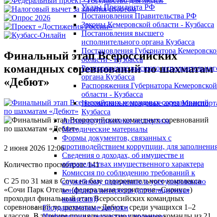
Указы Президента РФ
Постановления Правительства РФ
Законы Кемеровской области - Кузбасса
Постановления высшего
исполнительного органа Кузбасса
Постановления Губернатора Кемеровск
Финальный этап Всероссийских
области - Кузбасса
командных соревнований по шахматам
Распоряжение высшего исполнительног
органа Кузбасса
«Дебют»
Распоряжения Губернатора Кемеровской
области - Кузбасса
Нормативные правовые акты Минспорт
Кузбасса
Антикоррупционная экспертиза
Методические материалы
Формы документов, связанных с
противодействием коррупции, для заполнения
2 июня 2026 12:06
Сведения о доходах, об имуществе и
обязательствах имущественного характера
Количество просмотров: 141
Комиссия по соблюдению требований к
С 25 по 31 мая в Сочи на базе оздоровительного комплекса
служебному поведению и урегулированию
«Сочи Парк Отель» (федеральная территория «Сириус»)
конфликта интересов (аттестационная
проходил финальный этап Всероссийских командных
комиссия))
соревнований по шахматам «Дебют» среди учащихся 1–2
Государственные закупки
классов. В турнире приняли участие школьные команды из 21
Информация о результатах проверок