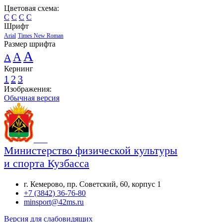
Цветовая схема:
C
C
C
C
Шрифт
Arial
Times New Roman
Размер шрифта
A
A
A
Кернинг
1
2
3
Изображения:
Обычная версия
Министерство физической культуры
и спорта Кузбасса
г. Кемерово, пр. Советский, 60, корпус 1
+7 (3842) 36-76-80
minsport@42ms.ru
Версия для слабовидящих