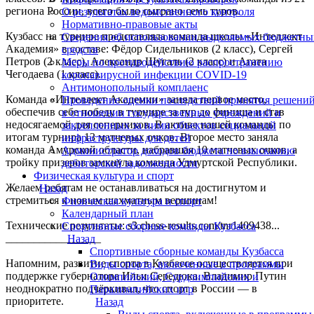
региона России, всего было сыграно семь туров.
О результатах ведомственного контроля
Нормативно-правовые акты
Кузбасс на турнире представляла команда школы «Интеллект
Сведения об использовании выделяемых бюджетны
Академия» в составе: Фёдор Сидельников (2 класс), Сергей
средств
Петров (2 класс), Александр Шугаль (2 класс) и Агата
Меры по противодействию распространению
Чегодаева (1 класс).
коронавирусной инфекции COVID-19
Антимонопольный комплаенс
Команда «Интеллект Академии» заняла первое место,
Проведение оценки последствий принятия решени
обеспечив себе победу в турнире за тур до финиша и став
в отношении государственных учреждений и
недосягаемой для соперников. В активе нашей команды по
закрепленных за ними объектов социальной
итогам турнира 13 матчевых очков. Второе место заняла
инфраструктуры для детей
команда Амурской области, набравшая 10 матчевых очков, а
Администратор доходов бюджета по взысканию
тройку призеров замкнула команда Удмуртской Республики.
дебиторской задолженности
Физическая культура и спорт
Желаем ребятам не останавливаться на достигнутом и
Назад
стремиться к новым шахматным вершинам!
Физическая культура и спорт
Календарный план
Технические результаты: s3.chess-results.com/tnr1409438...
Спортивные сборные команды Кузбасса
_________________
Назад
Спортивные сборные команды Кузбасса
Напомним, развитие спорта в Кузбассе осуществляется при
Виды спорта, включенные в программы
поддержке губернатора Ильи Середюка. Владимир Путин
Олимпийский, Сурдлимпийских и
неоднократно подчёркивал, что спорт в России — в
Паралимпийских игр
приоритете.
Назад