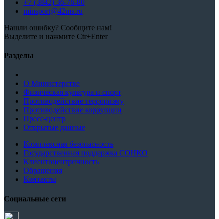
+7 (3842) 36-76-80
minsport@42ms.ru
Нашли ошибку? Сообщите нам!
Выделите и нажмите Ctr+Enter
Разделы
О Министерстве
Физическая культура и спорт
Противодействие терроризму
Противодействие коррупции
Пресс-центр
Открытые данные
Комплексная безопасность
Государственная поддержка СОНКО
Клиентоцентричность
Обращения
Контакты
Социальные сети