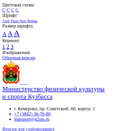
Цветовая схема:
C
C
C
C
Шрифт
Arial
Times New Roman
Размер шрифта
A
A
A
Кернинг
1
2
3
Изображения:
Обычная версия
Министерство физической культуры
и спорта Кузбасса
г. Кемерово, пр. Советский, 60, корпус 1
+7 (3842) 36-76-80
minsport@42ms.ru
Версия для слабовидящих