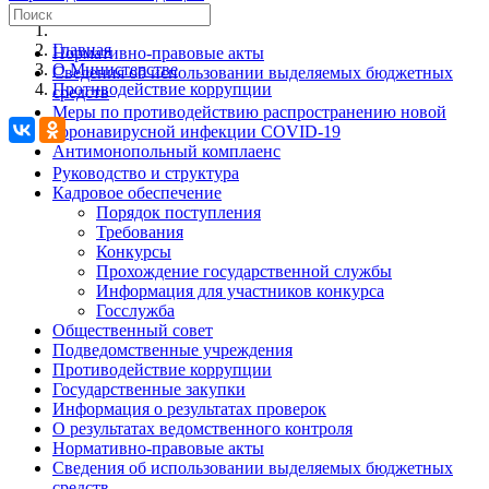
Главная
Нормативно-правовые акты
О Министерстве
Сведения об использовании выделяемых бюджетных
Противодействие коррупции
средств
Меры по противодействию распространению новой
коронавирусной инфекции COVID-19
Антимонопольный комплаенс
Руководство и структура
Кадровое обеспечение
Порядок поступления
Требования
Конкурсы
Прохождение государственной службы
Информация для участников конкурса
Госслужба
Общественный совет
Подведомственные учреждения
Противодействие коррупции
Государственные закупки
Информация о результатах проверок
О результатах ведомственного контроля
Нормативно-правовые акты
Сведения об использовании выделяемых бюджетных
средств