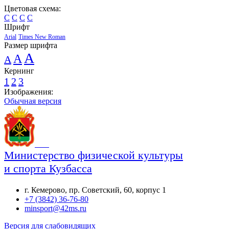
Цветовая схема:
C
C
C
C
Шрифт
Arial
Times New Roman
Размер шрифта
A
A
A
Кернинг
1
2
3
Изображения:
Обычная версия
Министерство физической культуры
и спорта Кузбасса
г. Кемерово, пр. Советский, 60, корпус 1
+7 (3842) 36-76-80
minsport@42ms.ru
Версия для слабовидящих