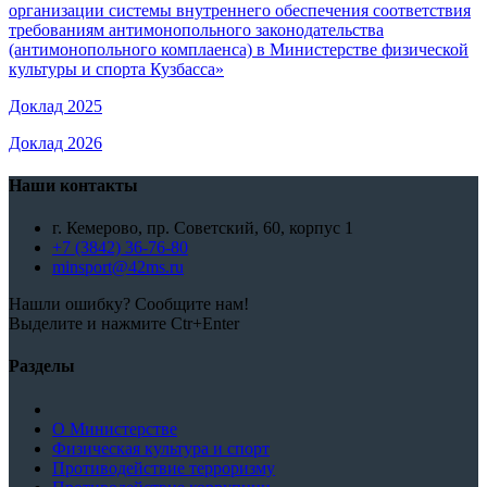
организации системы внутреннего обеспечения соответствия
требованиям антимонопольного законодательства
(антимонопольного комплаенса) в Министерстве физической
культуры и спорта Кузбасса»
Доклад 2025
Доклад 2026
Наши контакты
г. Кемерово, пр. Советский, 60, корпус 1
+7 (3842) 36-76-80
minsport@42ms.ru
Нашли ошибку? Сообщите нам!
Выделите и нажмите Ctr+Enter
Разделы
О Министерстве
Физическая культура и спорт
Противодействие терроризму