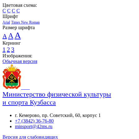
Цветовая схема:
C
C
C
C
Шрифт
Arial
Times New Roman
Размер шрифта
A
A
A
Кернинг
1
2
3
Изображения:
Обычная версия
Министерство физической культуры
и спорта Кузбасса
г. Кемерово, пр. Советский, 60, корпус 1
+7 (3842) 36-76-80
minsport@42ms.ru
Версия для слабовидящих