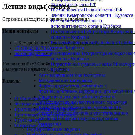
Указы Президента РФ
Летние виды спорта
Постановления Правительства РФ
Законы Кемеровской области - Кузбасса
Страница находится в стадии наполнения
Постановления высшего
исполнительного органа Кузбасса
Наши контакты
Постановления Губернатора Кемеровск
области - Кузбасса
Распоряжение высшего исполнительног
г. Кемерово, пр. Советский, 60, корпус 1
органа Кузбасса
+7 (3842) 36-76-80
Распоряжения Губернатора Кемеровской
minsport@42ms.ru
области - Кузбасса
Нашли ошибку? Сообщите нам!
Нормативные правовые акты Минспорт
Выделите и нажмите Ctr+Enter
Кузбасса
Антикоррупционная экспертиза
Методические материалы
Разделы
Формы документов, связанных с
противодействием коррупции, для заполнения
Сведения о доходах, об имуществе и
О Министерстве
обязательствах имущественного характера
Физическая культура и спорт
Комиссия по соблюдению требований к
Противодействие терроризму
служебному поведению и урегулированию
Противодействие коррупции
конфликта интересов (аттестационная
Пресс-центр
комиссия))
Открытые данные
Государственные закупки
Информация о результатах проверок