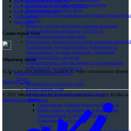
Комплексная безопасность
О результатах ведомственного контроля
Государственная поддержка СОНКО
Нормативно-правовые акты
Клиентоцентричность
Сведения об использовании выделяемых бюджетны
Обращения
средств
Контакты
Меры по противодействию распространению
коронавирусной инфекции COVID-19
Социальные сети
Антимонопольный комплаенс
Проведение оценки последствий принятия решени
в отношении государственных учреждений и
закрепленных за ними объектов социальной
инфраструктуры для детей
Обратная связь
Администратор доходов бюджета по взысканию
дебиторской задолженности
Если у вас есть вопросы, задайте их через специальную форму
Физическая культура и спорт
Назад
Написать нам
Физическая культура и спорт
Календарный план
Спортивные сборные команды Кузбасса
© 2021 Министерство физической культуры и спорта Кузбасса
Назад
Правовая информация
Спортивные сборные команды Кузбасса
Виды спорта, включенные в программы
Олимпийский, Сурдлимпийских и
Паралимпийских игр
Назад