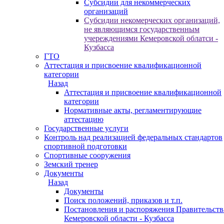
Субсидии для некоммерческих
организаций
Субсидии некомерческих организаций,
не являющимся государственным
учереждениями Кемеровской облатси -
Кузбасса
ГТО
Аттестация и присвоение квалификационной
категории
Назад
Аттестация и присвоение квалификационной
категории
Нормативные акты, регламентирующие
аттестацию
Государственные услуги
Контроль над реализацией федеральных стандартов
спортивной подготовки
Спортивные сооружения
Земский тренер
Документы
Назад
Документы
Поиск положений, приказов и т.п.
Постановления и распоряжения Правительств
Кемеровской области - Кузбасса