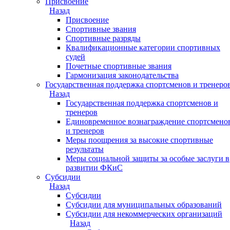
Присвоение
Назад
Присвоение
Спортивные звания
Спортивные разряды
Квалификационные категории спортивных
судей
Почетные спортивные звания
Гармонизация законодательства
Государственная поддержка спортсменов и тренеро
Назад
Государственная поддержка спортсменов и
тренеров
Единовременное вознаграждение спортсмено
и тренеров
Меры поощрения за высокие спортивные
результаты
Меры социальной защиты за особые заслуги в
развитии ФКиС
Субсидии
Назад
Субсидии
Субсидии для муниципальных образований
Субсидии для некоммерческих организаций
Назад