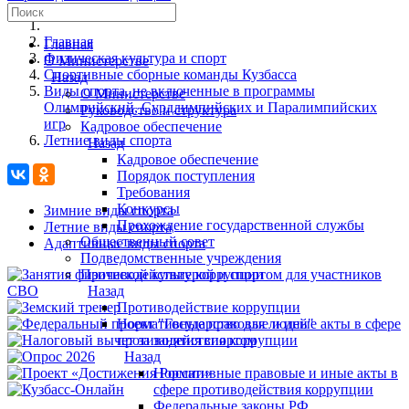
Главная
Главная
Физическая культура и спорт
О Министерстве
Спортивные сборные команды Кузбасса
Назад
Виды спорта, не включенные в программы
О Министерстве
Олимпийский, Сурдлимпийских и Паралимпийских
Руководство и структура
игр
Кадровое обеспечение
Летние виды спорта
Назад
Кадровое обеспечение
Порядок поступления
Требования
Конкурсы
Зимние виды спорта
Прохождение государственной службы
Летние виды спорта
Общественный совет
Адаптивные виды спорта
Подведомственные учреждения
Противодействие коррупции
Назад
Противодействие коррупции
Нормативные правовые и иные акты в сфере
противодействия коррупции
Назад
Нормативные правовые и иные акты в
сфере противодействия коррупции
Федеральные законы РФ