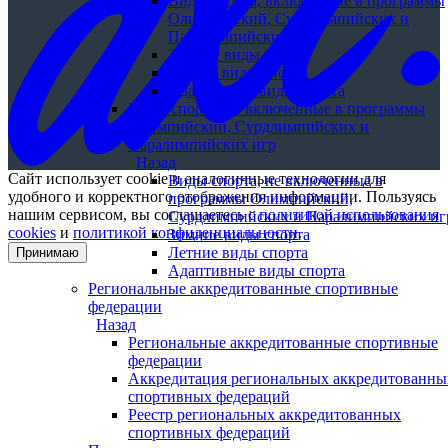
Виды спорта, включенные в программы
Олимпийский, Сурдлимпийских и
Паралимпийских игр
Зимние виды спорта
Летние виды спорта
Адаптивные виды спорта
Виды спорта, не включенные в программы
Олимпийский, Сурдлимпийских и
Паралимпийских игр
Назад
Сайт использует cookie и аналогичные технологии для
Виды спорта, не включенные в
удобного и корректного отображения информации. Пользуясь
программы Олимпийский,
нашим сервисом, вы соглашаетесь с
политикой использования
Сурдлимпийских и Паралимпийских иг
cookies
и
политикой конфиденциальности
.
Зимние виды спорта
Летние виды спорта
Принимаю
Адаптивные виды спорта
Региональные аккредитованные спортивные
федерации
Назад
Региональные аккредитованные спортивные
федерации
Аккредитация региональных аккредитованны
спортивных федераций
Реестр региональных аккредитованных
спортивных федераций