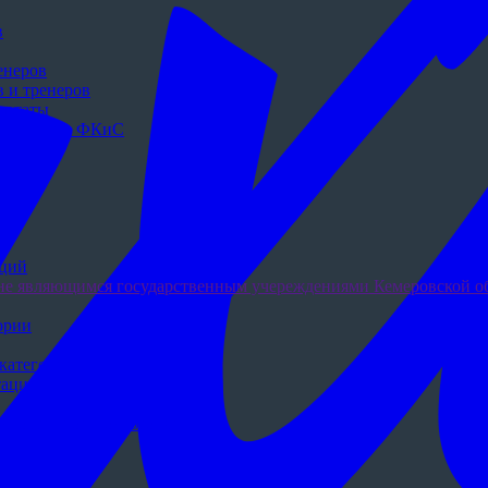
в
енеров
 и тренеров
льтаты
в развитии ФКиС
аций
не являющимся государственным учереждениями Кемеровской об
ории
категории
тацию
 спортивной подготовки