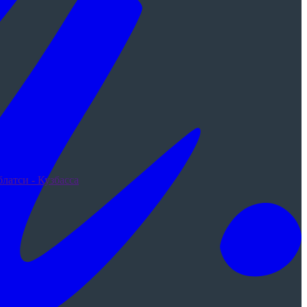
латси - Кузбасса