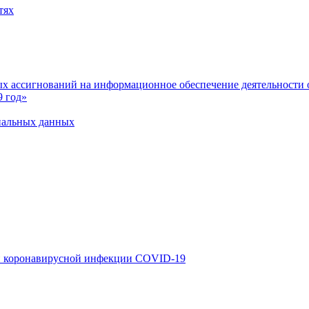
тях
 ассигнований на информационное обеспечение деятельности о
9 год»
нальных данных
й коронавирусной инфекции COVID-19