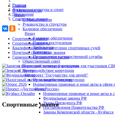
Главная
Главная
Физическая культура и спорт
О Министерстве
Присвоение
Назад
Спортивные звания
О Министерстве
Руководство и структура
Кадровое обеспечение
Назад
Кадровое обеспечение
Спортивные звания
Порядок поступления
Спортивные разряды
Требования
Квалификационные категории спортивных судей
Конкурсы
Почетные спортивные звания
Прохождение государственной службы
Гармонизация законодательства
Общественный совет
Подведомственные учреждения
Противодействие коррупции
Назад
Противодействие коррупции
Нормативные правовые и иные акты в сфере 
Назад
Нормативные правовые и иные акты в с
Федеральные законы РФ
Указы Президента РФ
Спортивные звания
Постановления Правительства РФ
Законы Кемеровской области - Кузбасса