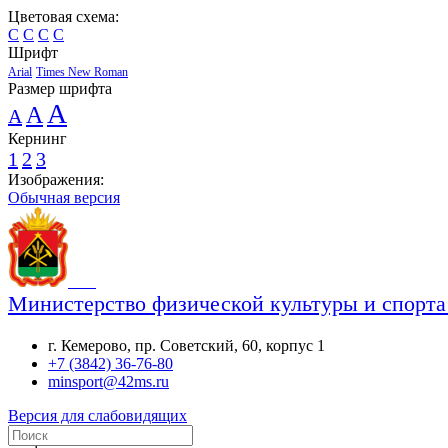
Цветовая схема:
C
C
C
C
Шрифт
Arial
Times New Roman
Размер шрифта
A
A
A
Кернинг
1
2
3
Изображения:
Обычная версия
Министерство физической культуры и спорта
г. Кемерово, пр. Советский, 60, корпус 1
+7 (3842) 36-76-80
minsport@42ms.ru
Версия для слабовидящих