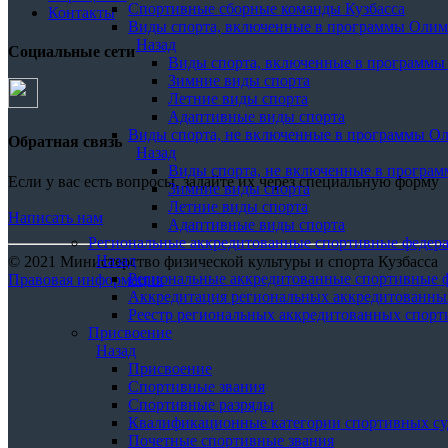
Спортивные сборные команды Кузбасса
Контакты
Виды спорта, включенные в программы Оли
Назад
Социальные сети
Виды спорта, включенные в программ
Зимние виды спорта
Летние виды спорта
Адаптивные виды спорта
Виды спорта, не включенные в программы О
Обратная связь
Назад
Виды спорта, не включенные в програ
Если у вас есть вопросы, задайте их через специальную форму
Зимние виды спорта
Летние виды спорта
Написать нам
Адаптивные виды спорта
Региональные аккредитованные спортивные федер
Назад
© 2021 Министерство физической культуры и спорта Кузбасса
Региональные аккредитованные спортивные 
Правовая информация
Аккредитация региональных аккредитованны
Реестр региональных аккредитованных спор
Присвоение
Назад
Присвоение
Спортивные звания
Спортивные разряды
Квалификационные категории спортивных су
Почетные спортивные звания