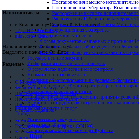
Постановления высшего исполнительног
Постановления Губернатора Кемеровской
Наши контакты
Распоряжение высшего исполнительного
Распоряжения Губернатора Кемеровской 
Нормативные правовые акты Минспорта
г. Кемерово, пр. Советский, 60, корпус 1
Антикоррупционная экспертиза
+7 (3842) 36-76-80
Методические материалы
minsport@42ms.ru
Формы документов, связанных с противодейст
Нашли ошибку? Сообщите нам!
Сведения о доходах, об имуществе и обязател
Выделите и нажмите Ctr+Enter
Комиссия по соблюдению требований к служе
Государственные закупки
Информация о результатах проверок
Разделы
О результатах ведомственного контроля
Нормативно-правовые акты
Сведения об использовании выделяемых бюджетны
О Министерстве
Меры по противодействию распространению коро
Физическая культура и спорт
Антимонопольный комплаенс
Противодействие терроризму
Проведение оценки последствий принятия решений
Противодействие коррупции
Администратор доходов бюджета по взысканию деб
Пресс-центр
Физическая культура и спорт
Открытые данные
Назад
Физическая культура и спорт
Комплексная безопасность
Календарный план
Государственная поддержка СОНКО
Спортивные сборные команды Кузбасса
Клиентоцентричность
Назад
Обращения