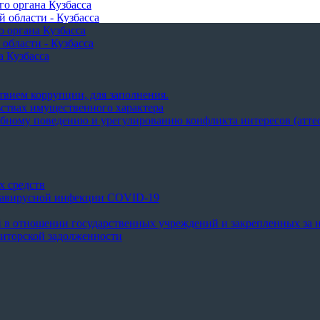
о органа Кузбасса
 области - Кузбасса
 органа Кузбасса
области - Кузбасса
 Кузбасса
вием коррупции, для заполнения.
ьствах имущественного характера
бному поведению и урегулированию конфликта интересов (аттес
х средств
навирусной инфекции COVID-19
 в отношении государственных учреждений и закрепленных за н
иторской задолженности