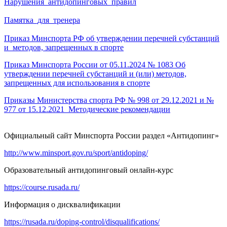
Нарушения_антидопинговых_правил
Памятка_для_тренера
Приказ Минспорта РФ об утверждении перечней субстанций
и методов, запрещенных в спорте
Приказ Минспорта России от 05.11.2024
№ 1083 Об
утверждении перечней субстанций и (или) методов,
запрещенных для использования в спорте
Приказы Министерства спорта РФ № 998 от 29.12.2021 и №
977 от 15.12.2021_Методические рекомендации
Официальный сайт Минспорта России раздел «Антидопинг»
http://www.minsport.gov.ru/sport/antidoping/
Образовательный антидопинговый онлайн-курс
https://course.rusada.ru/
Информация о дисквалификации
https://rusada.ru/doping-control/disqualifications/