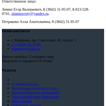
Ответственное лицо:
Зимин Егор Валерьевич, 8 (3842) 31-95-97, 8-923-528-
0741,
ziminqwerty@yandex.ru,
Петракова Алла Анатольевна, 8 (3842) 31-95-97
Наши контакты
г. Кемерово, пр. Советский, 60, корпус 1
+7 (3842) 36-76-80
minsport@42ms.ru
Нашли ошибку? Сообщите нам!
Выделите и нажмите Ctr+Enter
Разделы
О Министерстве
Физическая культура и спорт
Противодействие терроризму
Противодействие коррупции
Пресс-центр
Открытые данные