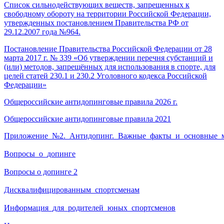
Список сильнодействующих веществ, запрещенных к
свободному обороту на территории Российской Федерации,
утвержденных постановлением Правительства РФ от
29.12.2007 года №964.
Постановление Правительства Российской Федерации от 28
марта 2017 г. № 339 «Об утверждении перечня субстанций и
(или) методов, запрещённых для использования в спорте, для
целей статей 230.1 и 230.2 Уголовного кодекса Российской
Федерации»
Общероссийские антидопинговые правила 2026 г.
Общероссийские антидопинговые правила 2021
Приложение_№2._Антидопинг._Важные_факты_и_основные_
Вопросы_о_допинге
Вопросы о допинге 2
Дисквалифицированным_спортсменам
Информация_для_родителей_юных_спортсменов