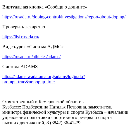
Виртуальная кнопка «Сообщи о допинге»
https://rusada.ru/doping-control/investigations/report-about-doping/
Проверить лекарство
https://list.rusada.ru/
Видео-урок «Система АДМС»
https://rusada.ru/athletes/adams/
Система ADAMS
https://adams.wada-ama.org/adams/login.do?
prompt=true&nopopup=true
Ответственный в Кемеровской области -
Кузбассе: Подберезина Наталья Петровна, заместитель
министра физической культуры и спорта Кузбасса – начальник
управления подготовки спортивного резерва и спорта
высших достижений, 8 (3842) 36-41-79.