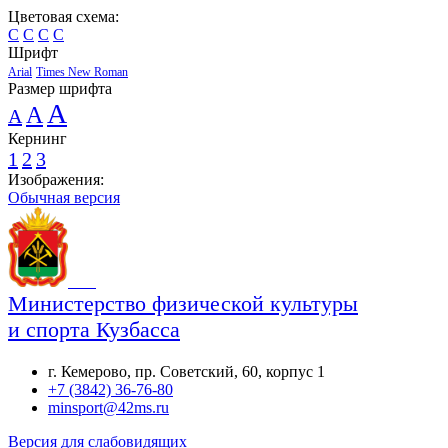
Цветовая схема:
C
C
C
C
Шрифт
Arial
Times New Roman
Размер шрифта
A
A
A
Кернинг
1
2
3
Изображения:
Обычная версия
Министерство физической культуры
и спорта Кузбасса
г. Кемерово, пр. Советский, 60, корпус 1
+7 (3842) 36-76-80
minsport@42ms.ru
Версия для слабовидящих