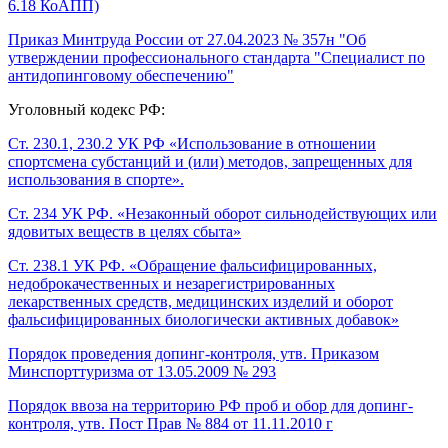
6.18 КоАПП)
Приказ Минтруда России от 27.04.2023 № 357н "Об
утверждении профессионального стандарта "Специалист по
антидопинговому обеспечению"
Уголовный кодекс РФ:
Ст. 230.1, 230.2 УК РФ «Использование в отношении
спортсмена субстанций и (или) методов, запрещенных для
использования в спорте».
Ст. 234 УК РФ. «Незаконный оборот сильнодействующих или
ядовитых веществ в целях сбыта»
Ст. 238.1 УК РФ. «Обращение фальсифицированных,
недоброкачественных и незарегистрированных
лекарственных средств, медицинских изделий и оборот
фальсифицированных биологически активных добавок»
Порядок проведения допинг-контроля, утв. Приказом
Минспорттуризма от 13.05.2009 № 293
Порядок ввоза на территорию РФ проб и обор для допинг-
контроля, утв. Пост Прав № 884 от 11.11.2010 г