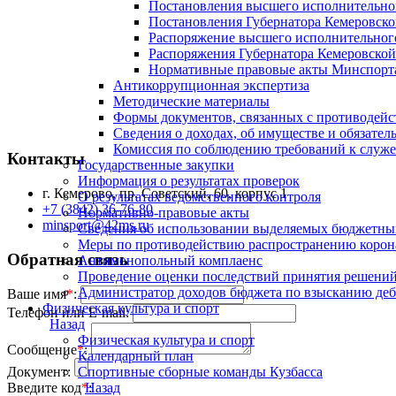
Постановления высшего исполнительног
Постановления Губернатора Кемеровской
Распоряжение высшего исполнительного
Распоряжения Губернатора Кемеровской 
Нормативные правовые акты Минспорта
Антикоррупционная экспертиза
Методические материалы
Формы документов, связанных с противодейст
Сведения о доходах, об имуществе и обязател
Комиссия по соблюдению требований к служе
Контакты
Государственные закупки
Информация о результатах проверок
г. Кемерово, пр. Советский, 60, корпус 1
О результатах ведомственного контроля
+7 (3842) 36-76-80
Нормативно-правовые акты
minsport@42ms.ru
Сведения об использовании выделяемых бюджетны
Меры по противодействию распространению коро
Обратная связь
Антимонопольный комплаенс
Проведение оценки последствий принятия решений
Администратор доходов бюджета по взысканию деб
Ваше имя
*
:
Физическая культура и спорт
Телефон или E-mail:
Назад
Физическая культура и спорт
Сообщение
*
:
Календарный план
Спортивные сборные команды Кузбасса
Документ:
Назад
Введите код
*
: