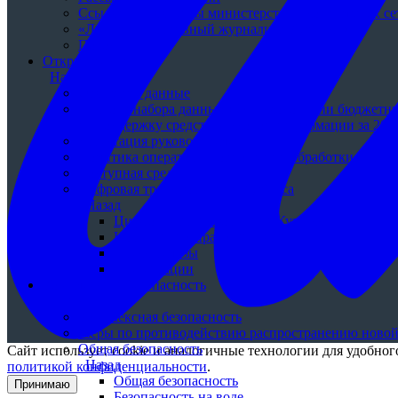
Ссылки на аккаунты министерства в социальных се
«Лучший спортивный журналист Кузбасса»
Погода
Открытые данные
Назад
Открытые данные
Паспорт набора данных «О расходовании бюджетных
на поддержку средств массовой информации за 201
Аттестация руководителей
Политика оператора в отношении обработки персо
Доступная среда
Цифровая трансформация Кузбасса
Назад
Цифровая трансформация Кузбасса
Нормативно-правовые акты
Пресс-релизы
Презентации
Комплексная безопасность
Назад
Комплексная безопасность
Меры по противодействию распространению ново
Общая безопасность
Сайт использует cookie и аналогичные технологии для удобно
Назад
политикой конфиденциальности
.
Общая безопасность
Принимаю
Безопасность на воде