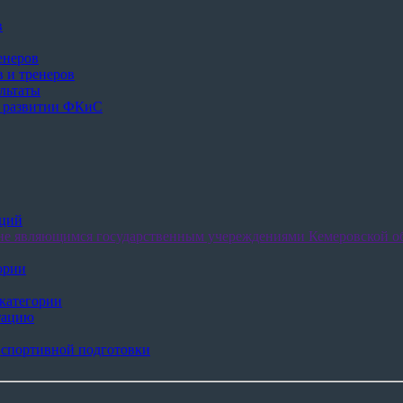
в
енеров
 и тренеров
льтаты
в развитии ФКиС
аций
не являющимся государственным учереждениями Кемеровской об
ории
категории
тацию
 спортивной подготовки