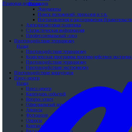
Правовая информация
Назад
Документы
Поиск положений, приказов и т.п.
Постановления и распоряжения Правительства
Антидопинговая политика
Статистическая информация
Профессиональный союз
Противодействие терроризму
Назад
Противодействие терроризму
Комплексная программа противодействия экстремиз
Противодействие терроризму
Противодействие экстремизму
Противодействие коррупции
Пресс-центр
Назад
Пресс-центр
Календарь событий
Вопрос-ответ
Официальный комментарий
Анонсы
Фотоархив
Опросы
Контакты для СМИ
Рассылка в территории