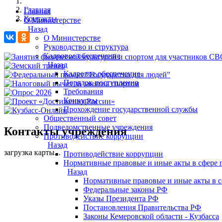
Главная
Главная
Контакты
О Министерстве
Назад
О Министерстве
Руководство и структура
Кадровое обеспечение
Назад
Кадровое обеспечение
Порядок поступления
Требования
Конкурсы
Прохождение государственной службы
Общественный совет
Подведомственные учреждения
Контакты учреждения
Противодействие коррупции
Назад
загрузка карты...
Противодействие коррупции
Нормативные правовые и иные акты в сфере 
Назад
Нормативные правовые и иные акты в с
Федеральные законы РФ
Указы Президента РФ
Постановления Правительства РФ
Законы Кемеровской области - Кузбасса