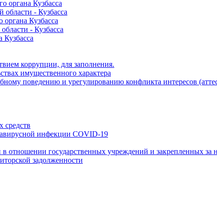
о органа Кузбасса
 области - Кузбасса
 органа Кузбасса
области - Кузбасса
 Кузбасса
вием коррупции, для заполнения.
ьствах имущественного характера
бному поведению и урегулированию конфликта интересов (аттес
х средств
навирусной инфекции COVID-19
 в отношении государственных учреждений и закрепленных за н
иторской задолженности