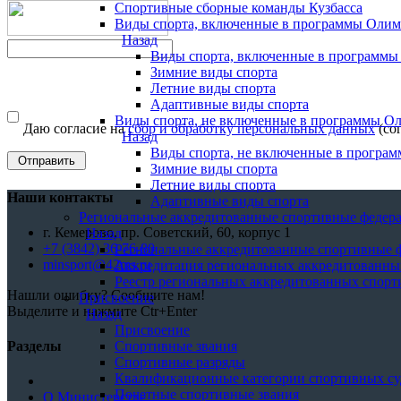
Спортивные сборные команды Кузбасса
Виды спорта, включенные в программы Оли
Назад
Виды спорта, включенные в программ
Зимние виды спорта
Летние виды спорта
Адаптивные виды спорта
Виды спорта, не включенные в программы О
Даю согласие на
сбор и обработку персональных данных
(сог
Назад
Виды спорта, не включенные в програ
Зимние виды спорта
Летние виды спорта
Наши контакты
Адаптивные виды спорта
Региональные аккредитованные спортивные федер
г. Кемерово, пр. Советский, 60, корпус 1
Назад
+7 (3842) 36-76-80
Региональные аккредитованные спортивные 
minsport@42ms.ru
Аккредитация региональных аккредитованны
Реестр региональных аккредитованных спор
Нашли ошибку? Сообщите нам!
Присвоение
Выделите и нажмите Ctr+Enter
Назад
Присвоение
Спортивные звания
Разделы
Спортивные разряды
Квалификационные категории спортивных су
Почетные спортивные звания
О Министерстве