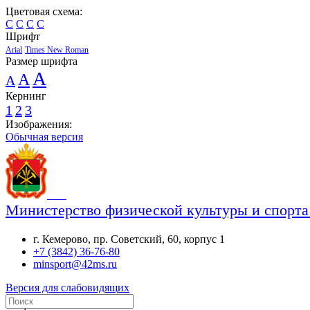
Цветовая схема:
C
C
C
C
Шрифт
Arial
Times New Roman
Размер шрифта
A
A
A
Кернинг
1
2
3
Изображения:
Обычная версия
Министерство физической культуры и спорта
г. Кемерово, пр. Советский, 60, корпус 1
+7 (3842) 36-76-80
minsport@42ms.ru
Версия для слабовидящих