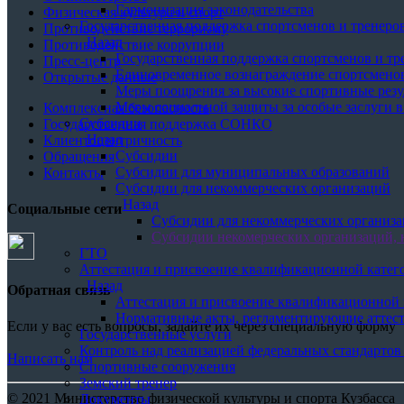
Гармонизация законодательства
Физическая культура и спорт
Государственная поддержка спортсменов и тренеро
Противодействие терроризму
Назад
Противодействие коррупции
Государственная поддержка спортсменов и тр
Пресс-центр
Единовременное вознаграждение спортсменов
Открытые данные
Меры поощрения за высокие спортивные резу
Меры социальной защиты за особые заслуги 
Комплексная безопасность
Субсидии
Государственная поддержка СОНКО
Назад
Клиентоцентричность
Субсидии
Обращения
Субсидии для муниципальных образований
Контакты
Субсидии для некоммерческих организаций
Назад
Социальные сети
Субсидии для некоммерческих организ
Субсидии некомерческих организаций, 
ГТО
Аттестация и присвоение квалификационной катег
Назад
Обратная связь
Аттестация и присвоение квалификационной 
Нормативные акты, регламентирующие аттес
Если у вас есть вопросы, задайте их через специальную форму
Государственные услуги
Контроль над реализацией федеральных стандартов
Написать нам
Спортивные сооружения
Земский тренер
© 2021 Министерство физической культуры и спорта Кузбасса
Документы