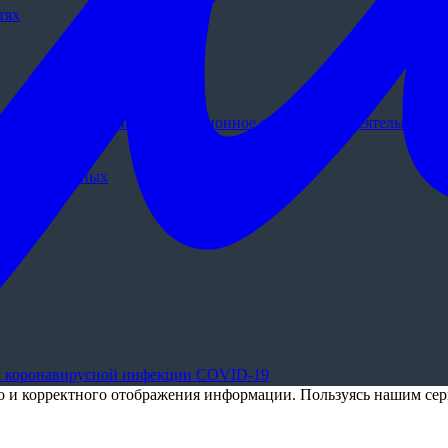
тях
 ассигнований на информационное обеспечение деятельности о
9 год»
нальных данных
й коронавирусной инфекции COVID-19
го и корректного отображения информации. Пользуясь нашим сер