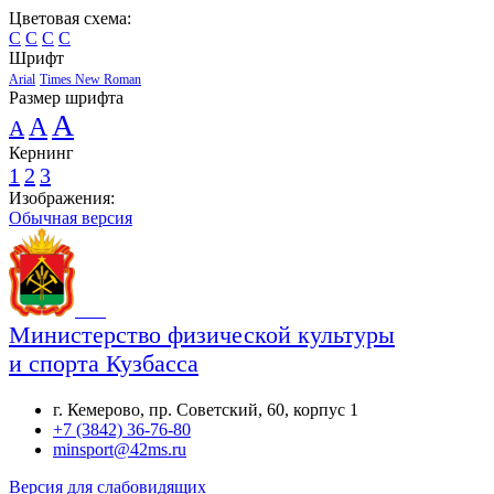
Цветовая схема:
C
C
C
C
Шрифт
Arial
Times New Roman
Размер шрифта
A
A
A
Кернинг
1
2
3
Изображения:
Обычная версия
Министерство физической культуры
и спорта Кузбасса
г. Кемерово, пр. Советский, 60, корпус 1
+7 (3842) 36-76-80
minsport@42ms.ru
Версия для слабовидящих