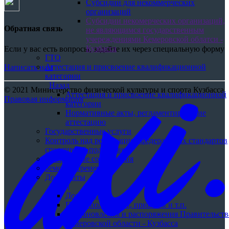
Субсидии для некоммерческих
организаций
Субсидии некомерческих организаций,
Обратная связь
не являющимся государственным
учереждениями Кемеровской облатси -
Кузбасса
Если у вас есть вопросы, задайте их через специальную форму
ГТО
Аттестация и присвоение квалификационной
Написать нам
категории
Назад
© 2021 Министерство физической культуры и спорта Кузбасса
Аттестация и присвоение квалификационной
Правовая информация
категории
Нормативные акты, регламентирующие
аттестацию
Государственные услуги
Контроль над реализацией федеральных стандартов
спортивной подготовки
Спортивные сооружения
Земский тренер
Документы
Назад
Документы
Поиск положений, приказов и т.п.
Постановления и распоряжения Правительств
Кемеровской области - Кузбасса