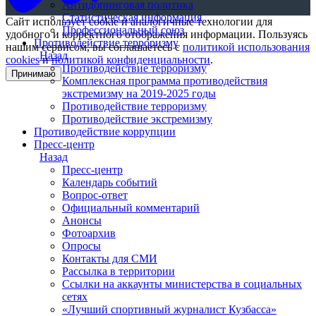
Антидопинговая политика
Статистическая информация
Сайт использует cookie и аналогичные технологии для
Профессиональный союз
удобного и корректного отображения информации. Пользуясь
Противодействие терроризму
нашим сервисом, вы соглашаетесь с
политикой использования
Назад
cookies
и
политикой конфиденциальности
.
Противодействие терроризму
Принимаю
Комплексная программа противодействия
экстремизму на 2019-2025 годы
Противодействие терроризму
Противодействие экстремизму
Противодействие коррупции
Пресс-центр
Назад
Пресс-центр
Календарь событий
Вопрос-ответ
Официальный комментарий
Анонсы
Фотоархив
Опросы
Контакты для СМИ
Рассылка в территории
Ссылки на аккаунты министерства в социальных
сетях
«Лучший спортивный журналист Кузбасса»