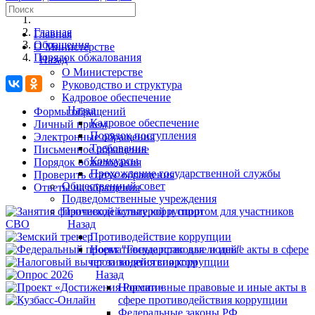
Главная
Главная
Обращения
О Министерстве
Порядок обжалования
Назад
О Министерстве
Руководство и структура
Кадровое обеспечение
Назад
Формы обращений
Кадровое обеспечение
Личный прием
Порядок поступления
Электронные обращения
Требования
Письменное обращение
Конкурсы
Порядок обжалования
Прохождение государственной службы
Проверить статус обращения
Общественный совет
Ответы на обращения
Подведомственные учреждения
Противодействие коррупции
Назад
Противодействие коррупции
Нормативные правовые и иные акты в сфере
противодействия коррупции
Назад
Нормативные правовые и иные акты в
сфере противодействия коррупции
Федеральные законы РФ